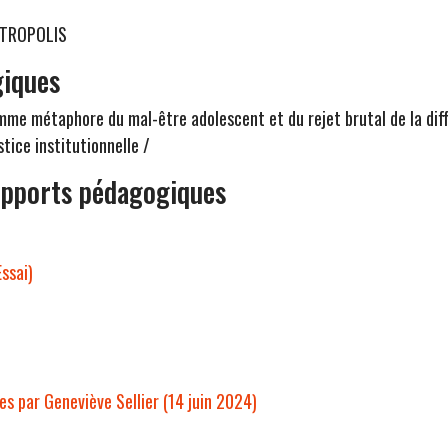
METROPOLIS
giques
mme métaphore du mal-être adolescent et du rejet brutal de la dif
stice institutionnelle /
upports pédagogiques
ssai)
res par Geneviève Sellier (14 juin 2024)